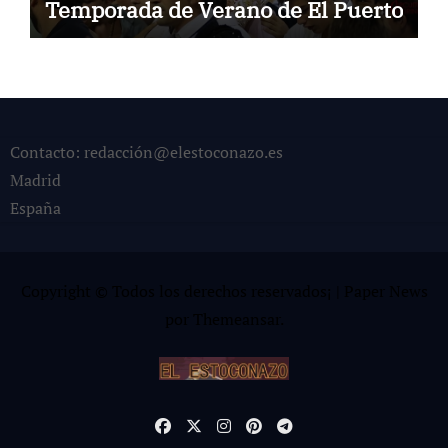
Temporada de Verano de El Puerto
Contacto: redacción@elestoconazo.es
Madrid
España
Copyright © Todos los derechos reservados¡
|
Paper News
por
Themeansar
.