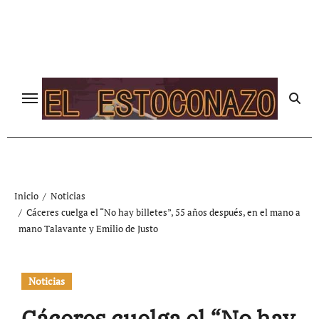
Ir
al
contenido
Inicio
Noticias
Cáceres cuelga el “No hay billetes”, 55 años después, en el mano a
mano Talavante y Emilio de Justo
Noticias
Cáceres cuelga el “No hay