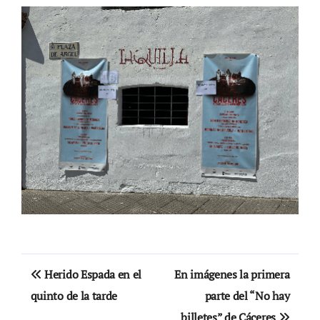
Navegación
Herido Espada en el
En imágenes la primera
de
quinto de la tarde
parte del “No hay
billetes” de Cáceres