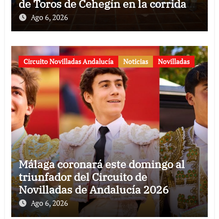
de Toros de Cehegín en la corrida
conmemorativa de su 125
Ago 6, 2026
aniversario
Circuito Novilladas Andalucía
Noticias
Novilladas
Málaga coronará este domingo al
triunfador del Circuito de
Novilladas de Andalucía 2026
Ago 6, 2026