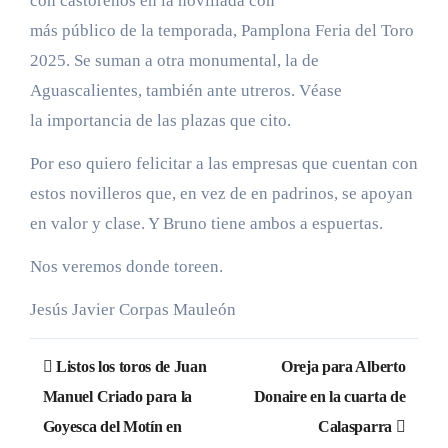
con castoreños en la novillada con
más público de la temporada, Pamplona Feria del Toro
2025. Se suman a otra monumental, la de
Aguascalientes, también ante utreros. Véase
la importancia de las plazas que cito.
Por eso quiero felicitar a las empresas que cuentan con
estos novilleros que, en vez de en padrinos, se apoyan
en valor y clase. Y Bruno tiene ambos a espuertas.
Nos veremos donde toreen.
Jesús Javier Corpas Mauleón
Navegación
Listos los toros de Juan
Oreja para Alberto
de
Manuel Criado para la
Donaire en la cuarta de
Goyesca del Motín en
Calasparra
entradas