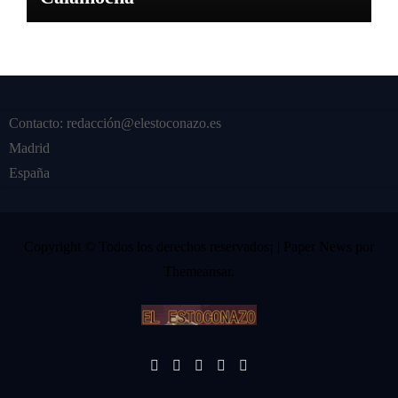
Contacto: redacción@elestoconazo.es
Madrid
España
Copyright © Todos los derechos reservados¡
|
Paper News
por
Themeansar
.