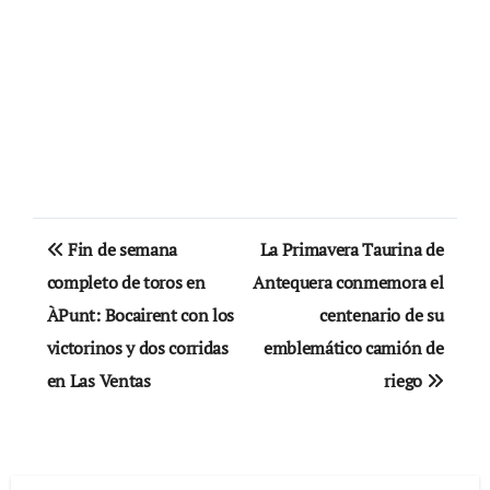
Navegación
Fin de semana
La Primavera Taurina de
de
completo de toros en
Antequera conmemora el
ÀPunt: Bocairent con los
centenario de su
entradas
victorinos y dos corridas
emblemático camión de
en Las Ventas
riego