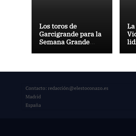
Los toros de
La
Garcigrande para la
Vi
Semana Grande
li
Donostiarra
ve
To
la
co
su
Contacto: redacción@elestoconazo.es
Madrid
España