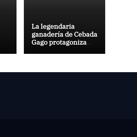
La legendaria
ganadería de Cebada
Gago protagoniza
una cita inédita en
Calamocha