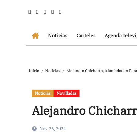
Ir
al
contenido
Noticias
Carteles
Agenda televi
Inicio
Noticias
Alejandro Chicharro, triunfador en Pera
Noticias
Novilladas
Alejandro Chicharro
Nov 26, 2024