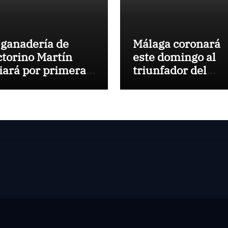
 ganadería de
Málaga coronará
ctorino Martín
este domingo al
diará por primera
triunfador del
z en la Plaza de
Circuito de
ros de Cehegín en
Novilladas de
 corrida
Andalucía 2026
nmemorativa de
 125 aniversario