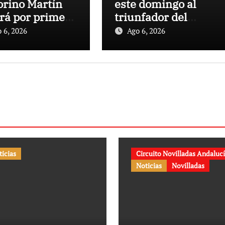
orino Martín
este domingo al
ará por primera
triunfador del
en la Plaza de
Circuito de
 6, 2026
Ago 6, 2026
s de Cehegín
Novilladas de
a corrida
Andalucía 2026
memorativa de
25 aniversario
ticias
Circuito Novilladas Andaluc
Noticias
Novilladas