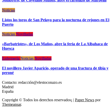
Sombrero, de Cayetano Muñoz, abre el cartelazo de Marbella
Noticias
Listos los toros de San Pelayo para la nocturna de rejones en El
Puerto
Noticias
Novilladas
«Barbatristes», de Los Maños, abre la feria de La Albahaca de
Huesca
Enfermería
Noticias
Novilladas
El novillero Javier Aparicio, operado de una fractura de tibia y
peroné
Contacto: redacción@elestoconazo.es
Madrid
España
Copyright © Todos los derechos reservados¡
|
Paper News
por
Themeansar
.