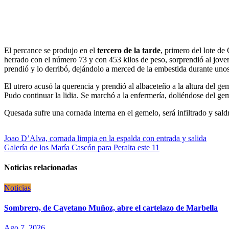
El percance se produjo en el
tercero de la tarde
, primero del lote d
herrado con el número 73 y con 453 kilos de peso, sorprendió al jove
prendió y lo derribó, dejándolo a merced de la embestida durante uno
El utrero acusó la querencia y prendió al albaceteño a la altura del gem
Pudo continuar la lidia. Se marchó a la enfermería, doliéndose del ge
Quesada sufre una cornada interna en el gemelo, será infiltrado y saldrá
Navegación
Joao D’Alva, cornada limpia en la espalda con entrada y salida
Galería de los María Cascón para Peralta este 11
de
entradas
Noticias relacionadas
Noticias
Sombrero, de Cayetano Muñoz, abre el cartelazo de Marbella
Ago 7, 2026