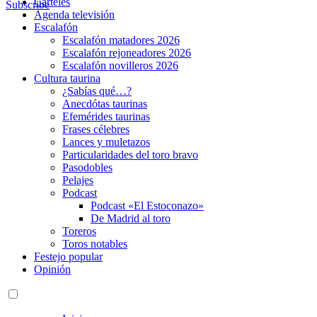
Carteles
Subscribe
Agenda televisión
Escalafón
Escalafón matadores 2026
Escalafón rejoneadores 2026
Escalafón novilleros 2026
Cultura taurina
¿Sabías qué…?
Anecdótas taurinas
Efemérides taurinas
Frases célebres
Lances y muletazos
Particularidades del toro bravo
Pasodobles
Pelajes
Podcast
Podcast «El Estoconazo»
De Madrid al toro
Toreros
Toros notables
Festejo popular
Opinión