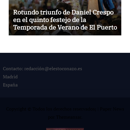
Rotundo triunfo de Daniel Crespo
en el quinto festejo de la
Temporada de Verano de El Puerto
Contacto: redacción@elestoconazo.es
Madrid
España
Copyright © Todos los derechos reservados¡
|
Paper News
por
Themeansar
.