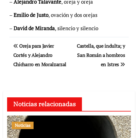
–
Alejandro Talavante
, oreja y oreja
–
Emilio de Justo
, ovación y dos orejas
–
David de Miranda
, silencio y silencio
Navegación
Oreja para Javier
Castella, que indulta; y
de
Cortés y Alejandro
San Román a hombros
Chicharro en Moralzarzal
en Istres
entradas
Noticias relacionadas
Noticias