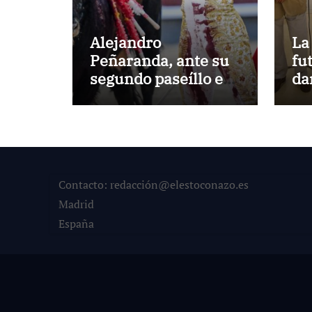
Alejandro
La
Peñaranda, ante su
fu
segundo paseíllo en
da
Las Ventas esta
He
temporada
Contacto: redacción@elestoconazo.es
Madrid
España