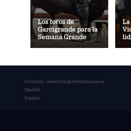
Los toros de
La
Garcigrande para la
Vi
Semana Grande
li
Donostiarra
ve
To
la
co
su
Contacto: redacción@elestoconazo.es
Madrid
España