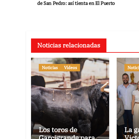
de
de San Pedro: así tienta en El Puerto
entradas
Noticias relacionadas
Noticias
Vídeos
Notic
Los toros de
La g
Garcigrande para
Vict