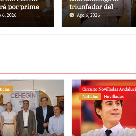
ará por primera
triunfador del
en la Plaza de
Circuito de
 6, 2026
Ago 6, 2026
s de Cehegín
Novilladas de
a corrida
Andalucía 2026
memorativa de
25 aniversario
ticias
Circuito Novilladas Andaluc
Noticias
Novilladas