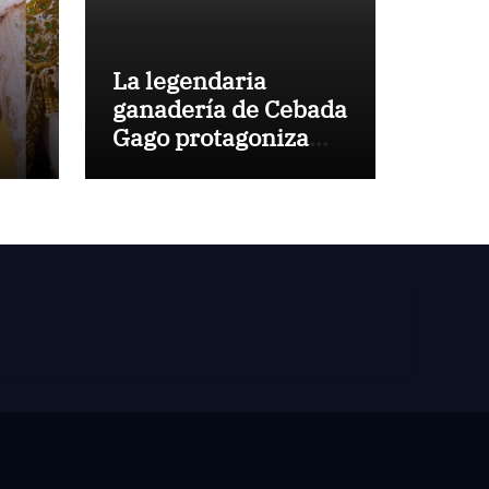
La legendaria
ganadería de Cebada
Gago protagoniza
una cita inédita en
Calamocha