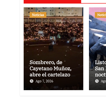
Noticias
Notic
Sombrero, de
List
Cayetano Muñoz,
San 
abre el cartelazo de
noct
Marbella
rejo
Ago 7, 2026
Ago
Puer