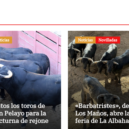
ticias
Noticias
Novilladas
stos los toros de
«Barbatristes», de
n Pelayo para la
Los Maños, abre l
cturna de rejones
feria de La Albah
 El Puerto
de Huesca