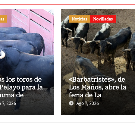
ias
Noticias
Novilladas
os los toros de
«Barbatristes», de
Pelayo para la
Los Maños, abre la
urna de
feria de La
nes en El
Albahaca de
 7, 2026
Ago 7, 2026
to
Huesca