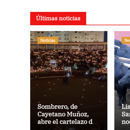
Últimas noticias
Noticias
No
Sombrero, de
Li
Cayetano Muñoz,
Sa
abre el cartelazo de
no
Marbella
en