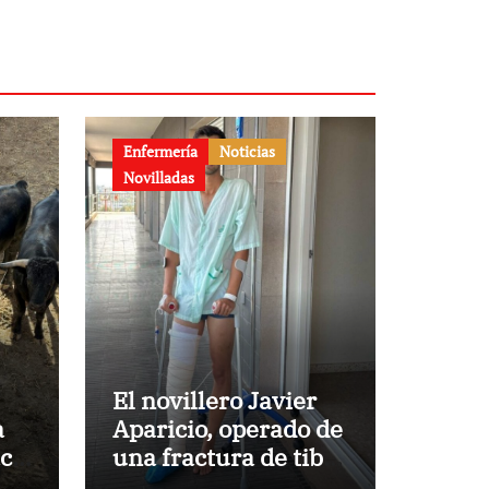
Enfermería
Noticias
Novilladas
El novillero Javier
a
Aparicio, operado de
aca
una fractura de tibia
y peroné