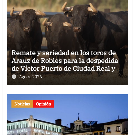
Remate y seriedad en los toros de
Arauz de Robles para la despedida
de Víctor Puerto de Ciudad Real y el
gran momento de Luque y Navalón
Ago 6, 2026
Noticias
Opinión