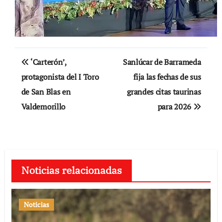
Navegación
‘Carterón’,
Sanlúcar de Barrameda
de
protagonista del I Toro
fija las fechas de sus
de San Blas en
grandes citas taurinas
entradas
Valdemorillo
para 2026
Noticias relacionadas
Noticias