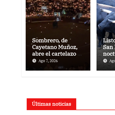
Sombrero, de
List
Cayetano Muñoz,
San 
abre el cartelazo de
noct
Marbella
rejo
Ago 7, 2026
Ago
Puer
Últimas noticias