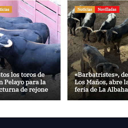
ticias
Noticias
Novilladas
stos los toros de
«Barbatristes», de
n Pelayo para la
Los Maños, abre l
cturna de rejones
feria de La Albah
 El Puerto
de Huesca