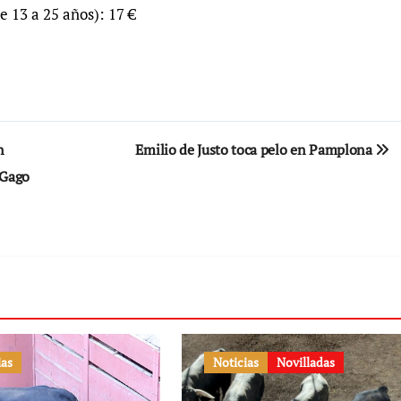
e 13 a 25 años): 17 €
n
Emilio de Justo toca pelo en Pamplona
 Gago
ias
Noticias
Novilladas