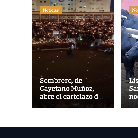
Noticias
No
Sombrero, de
Li
Cayetano Muñoz,
Sa
abre el cartelazo de
no
Marbella
en