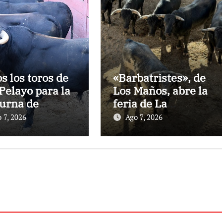
os los toros de
«Barbatristes», de
Pelayo para la
Los Maños, abre la
urna de
feria de La
nes en El
Albahaca de
 7, 2026
Ago 7, 2026
to
Huesca