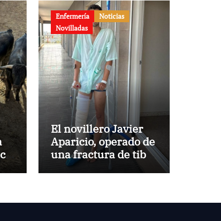
Enfermería
Noticias
Novilladas
El novillero Javier
a
Aparicio, operado de
aca
una fractura de tibia
y peroné