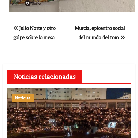
Navegación
Julio Norte y otro
Murcia, epicentro social
de
golpe sobre la mesa
del mundo del toro
entradas
Noticias relacionadas
Noticias