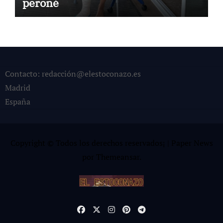
peroné
Contacto: redacción@elestoconazo.es
Madrid
España
Copyright © Todos los derechos reservados¡
|
Paper News
por
Themeansar
.