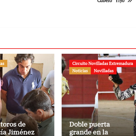
Cubero “Yiyo”
ias
Circuito Novilladas Extremadura
Noticias
Novilladas
 toros de
Doble puerta
ía Jiménez
grande en la