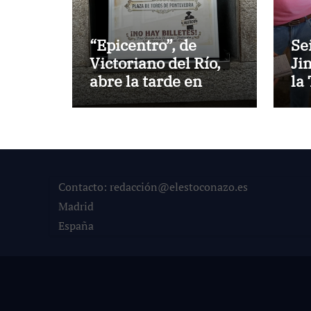
“Epicentro”, de
Se
Victoriano del Río,
Ji
abre la tarde en
la
Pontevedra
Ve
Contacto: redacción@elestoconazo.es
Madrid
España