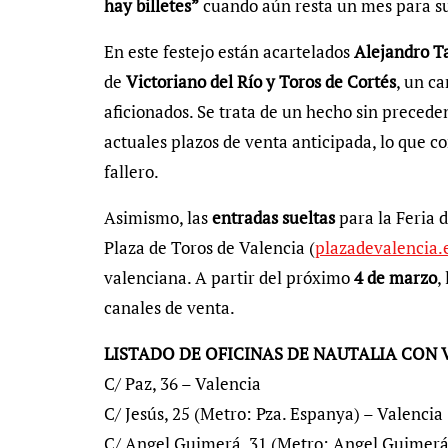
hay billetes”
cuando aún resta un mes para su
En este festejo están acartelados
Alejandro T
de
Victoriano del Río y Toros de Cortés
, un c
aficionados. Se trata de un hecho sin preceden
actuales plazos de venta anticipada, lo que co
fallero.
Asimismo, las
entradas sueltas
para la Feria d
Plaza de Toros de Valencia (
plazadevalencia.
valenciana. A partir del próximo
4 de marzo
,
canales de venta.
LISTADO DE OFICINAS DE NAUTALIA CON
C/ Paz, 36 – Valencia
C/ Jesús, 25 (Metro: Pza. Espanya) – Valencia
C/ Angel Guimerá, 31 (Metro: Angel Guimerá