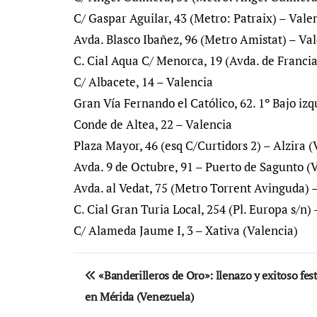
C/ Gaspar Aguilar, 43 (Metro: Patraix) – Vale
Avda. Blasco Ibañez, 96 (Metro Amistat) – Va
C. Cial Aqua C/ Menorca, 19 (Avda. de Franci
C/ Albacete, 14 – Valencia
Gran Vía Fernando el Católico, 62. 1º Bajo iz
Conde de Altea, 22 – Valencia
Plaza Mayor, 46 (esq C/Curtidors 2) – Alzira (
Avda. 9 de Octubre, 91 – Puerto de Sagunto (
Avda. al Vedat, 75 (Metro Torrent Avinguda) 
C. Cial Gran Turia Local, 254 (Pl. Europa s/n) 
C/ Alameda Jaume I, 3 – Xativa (Valencia)
Navegación
«Banderilleros de Oro»: llenazo y exitoso fes
de
en Mérida (Venezuela)