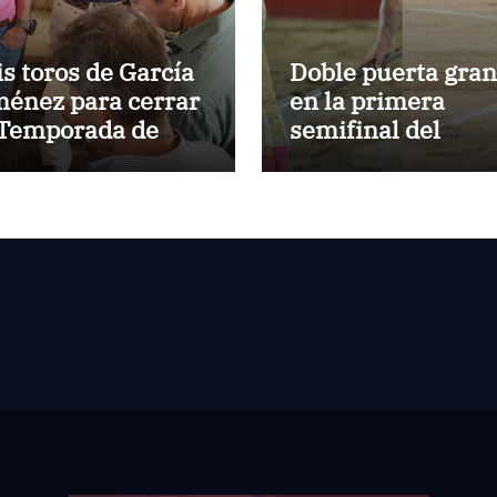
is toros de García
Doble puerta gra
ménez para cerrar
en la primera
 Temporada de
semifinal del
rano en El Puerto
Circuito