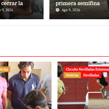
 cerrar la
primera semifinal
porada de
del Circuito
 9, 2026
Ago 9, 2026
no en El
to
ticias
Circuito Novilladas Extrema
Noticias
Novilladas