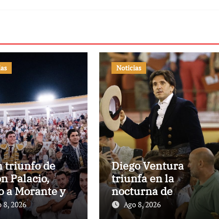
ias
Noticias
 triunfo de
Diego Ventura
n Palacio,
triunfa en la
o a Morante y
nocturna de
anares, en
rejones de El
 8, 2026
Ago 8, 2026
ella
Puerto