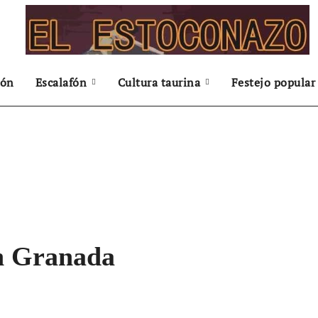
ión
Escalafón
Cultura taurina
Festejo popular
n Granada