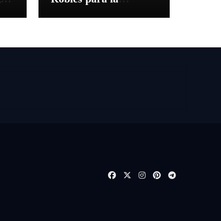
despedida de Víctor
es
Puerto de Ciudad Real
y el gran momento de
Luque y Navalón