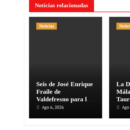
Noticias relacionadas
Noticias
Notic
Seis de José Enrique
La D
Fraile de
Mála
Valdefresno para la
Taur
primera del mes de
pres
Ago 6, 2026
Ago 
agosto en Las Ventas
‘Sab