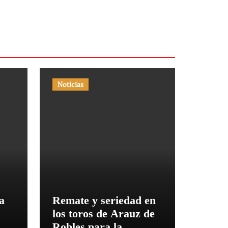
Noticias
a
Remate y seriedad en
los toros de Arauz de
as
Robles para la