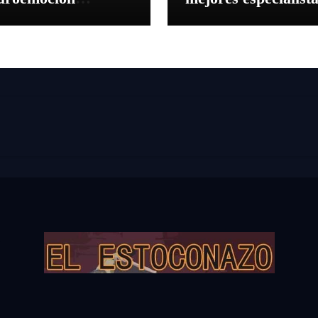
sentan la corrida
en el VII Concurso
abor a Málaga’
Nacional de Recort