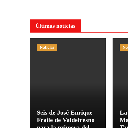
Últimas noticias
Noticias
No
Seis de José Enrique
La
Fraile de Valdefresno
Má
para la primera del
Ta