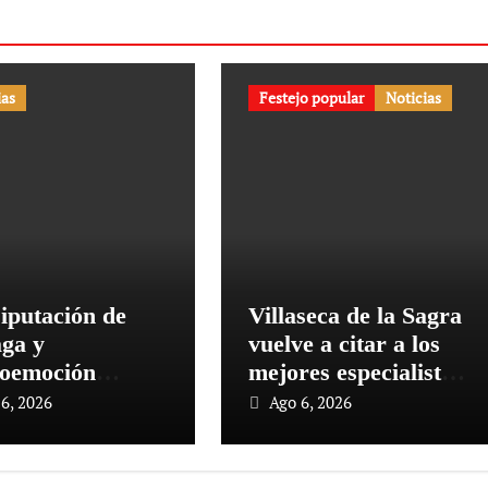
ias
Festejo popular
Noticias
iputación de
Villaseca de la Sagra
ga y
vuelve a citar a los
oemoción
mejores especialistas
entan la corrida
en el VII Concurso
6, 2026
Ago 6, 2026
or a Málaga’
Nacional de Recortes