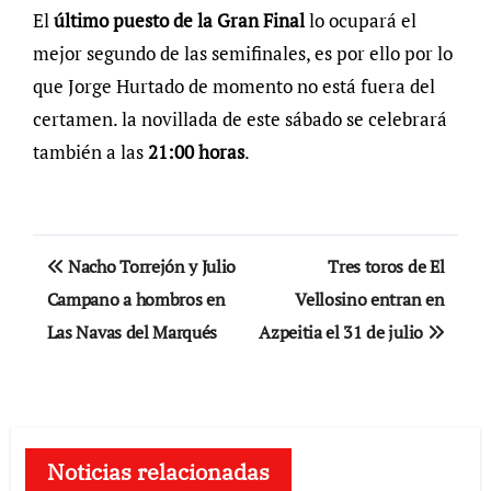
El
último puesto de la Gran Final
lo ocupará el
mejor segundo de las semifinales, es por ello por lo
que Jorge Hurtado de momento no está fuera del
certamen. la novillada de este sábado se celebrará
también a las
21:00 horas
.
Navegación
Nacho Torrejón y Julio
Tres toros de El
de
Campano a hombros en
Vellosino entran en
Las Navas del Marqués
Azpeitia el 31 de julio
entradas
Noticias relacionadas