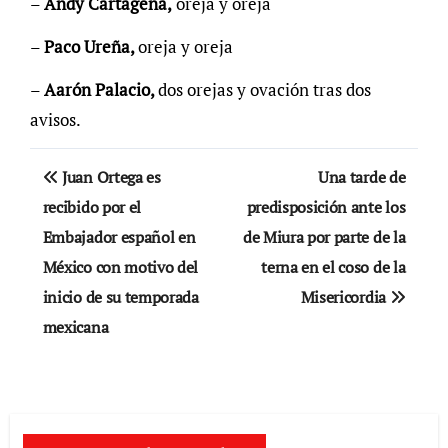
–
Andy Cartagena,
oreja y oreja
–
Paco Ureña,
oreja y oreja
–
Aarón Palacio,
dos orejas y ovación tras dos
avisos.
Navegación
Juan Ortega es
Una tarde de
de
recibido por el
predisposición ante los
Embajador español en
de Miura por parte de la
entradas
México con motivo del
terna en el coso de la
inicio de su temporada
Misericordia
mexicana