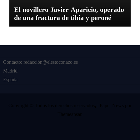
El novillero Javier Aparicio, operado
de una fractura de tibia y peroné
Contacto: redacción@elestoconazo.es
Madrid
España
Copyright © Todos los derechos reservados¡
|
Paper News
por
Themeansar
.