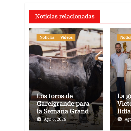
Noticias relacionadas
Noticias
Vídeos
Notic
Los toros de
La g
Garcigrande para
Vict
la Semana Grande
lidi
Donostiarra
vez 
Ago 6, 2026
Ago
Toro