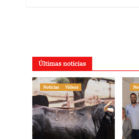
en l
con
su 1
Últimas noticias
Noticias
Vídeos
No