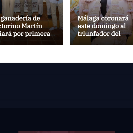
 ganadería de
Málaga coronará
ctorino Martín
este domingo al
diará por primera
triunfador del
z en la Plaza de
Circuito de
ros de Cehegín en
Novilladas de
 corrida
Andalucía 2026
nmemorativa de
 125 aniversario