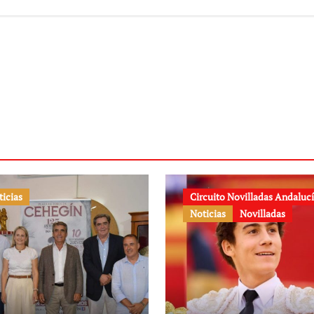
a corrida
Andalucía 2026
memorativa de
25 aniversario
ticias
Circuito Novilladas Andaluc
Noticias
Novilladas