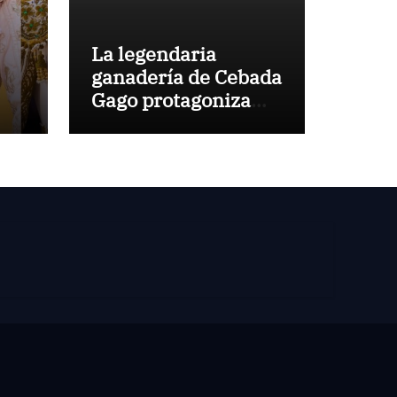
La legendaria
ganadería de Cebada
Gago protagoniza
una cita inédita en
Calamocha