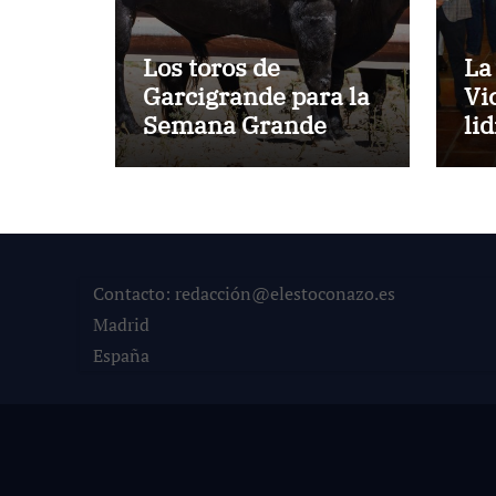
Los toros de
La
Garcigrande para la
Vi
Semana Grande
li
Donostiarra
ve
To
la
co
su
Contacto: redacción@elestoconazo.es
Madrid
España