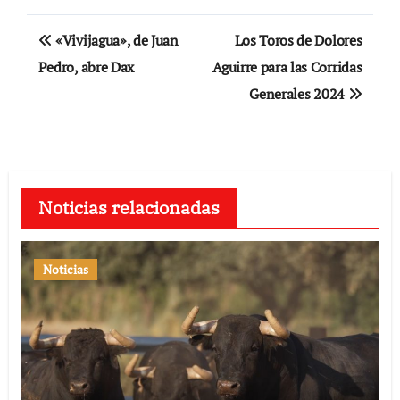
Navegación
«Vivijagua», de Juan
Los Toros de Dolores
de
Pedro, abre Dax
Aguirre para las Corridas
Generales 2024
entradas
Noticias relacionadas
Noticias