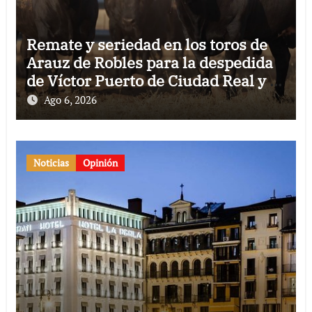
Remate y seriedad en los toros de
Arauz de Robles para la despedida
de Víctor Puerto de Ciudad Real y el
gran momento de Luque y Navalón
Ago 6, 2026
Noticias
Opinión