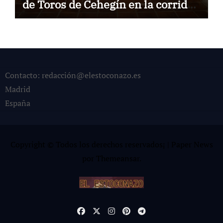
de Toros de Cehegín en la corrida
conmemorativa de su 125
aniversario
Contacto: redacción@elestoconazo.es
Madrid
España
Copyright © Todos los derechos reservados¡
|
Paper News
por
Themeansar
.