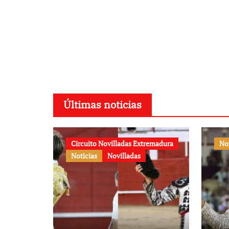
Últimas noticias
Circuito Novilladas Extremadura
No
Noticias
Novilladas