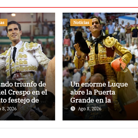
ias
Noticias
ndo triunfo de
Un enorme Luque
el Crespo en el
abre la Puerta
to festejo de la
Grande en la
porada de
primera de
 8, 2026
Ago 8, 2026
no de El
Pontevedra
to