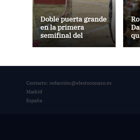
Doble puerta grande
Ro
en la primera
Da
semifinal del
qu
Circuito
Te
Ve
Contacto: redacción@elestoconazo.es
Madrid
España