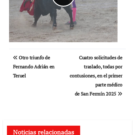
Navegación
Otro triunfo de
Cuatro solicitudes de
de
Fernando Adrián en
traslado, todas por
Teruel
contusiones, en el primer
entradas
parte médico
de San Fermín 2025
Noticias relacionadas