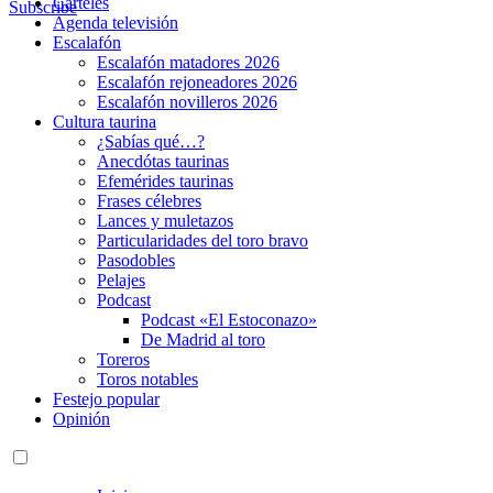
Carteles
Subscribe
Agenda televisión
Escalafón
Escalafón matadores 2026
Escalafón rejoneadores 2026
Escalafón novilleros 2026
Cultura taurina
¿Sabías qué…?
Anecdótas taurinas
Efemérides taurinas
Frases célebres
Lances y muletazos
Particularidades del toro bravo
Pasodobles
Pelajes
Podcast
Podcast «El Estoconazo»
De Madrid al toro
Toreros
Toros notables
Festejo popular
Opinión