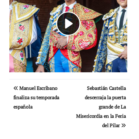
Navegación
Manuel Escribano
Sebastián Castella
de
finaliza su temporada
descerraja la puerta
española
grande de La
entradas
Misericordia en la Feria
del Pilar