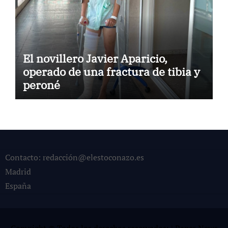
El novillero Javier Aparicio,
operado de una fractura de tibia y
peroné
Contacto: redacción@elestoconazo.es
Madrid
España
Copyright © Todos los derechos reservados¡
|
Paper News