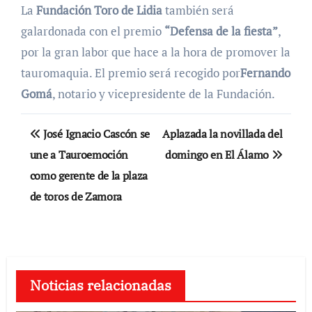
La
Fundación Toro de Lidia
también será
galardonada con el premio
“Defensa de la fiesta”
,
por la gran labor que hace a la hora de promover la
tauromaquia. El premio será recogido por
Fernando
Gomá
, notario y vicepresidente de la Fundación.
Navegación
José Ignacio Cascón se
Aplazada la novillada del
de
une a Tauroemoción
domingo en El Álamo
como gerente de la plaza
entradas
de toros de Zamora
Noticias relacionadas