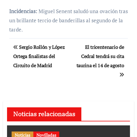
Incidencias:
Miguel Senent saludó una ovación tras
un brillante tercio de banderillas al segundo de la
tarde.
Navegación
Sergio Rollón y López
El tricentenario de
de
Ortega finalistas del
Cedral tendrá su cita
Circuito de Madrid
taurina el 14 de agosto
entradas
Noticias relacionadas
Noticias
Novilladas