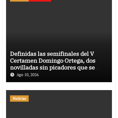
Definidas las semifinales del V
Certamen Domingo Ortega, dos
novilladas sin picadores que se
celebrarán en Borox y Yepes
Ago 10, 2026
Noticias