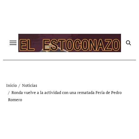
Ir
al
contenido
Inicio
Noticias
Ronda vuelve a la actividad con una rematada Feria de Pedro
Romero