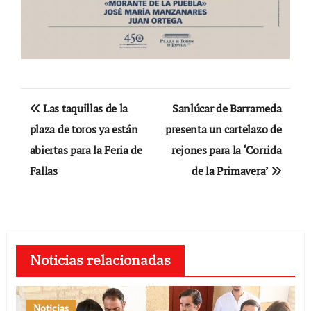
Navegación
Las taquillas de la
Sanlúcar de Barrameda
de
plaza de toros ya están
presenta un cartelazo de
abiertas para la Feria de
rejones para la ‘Corrida
entradas
Fallas
de la Primavera’
Noticias relacionadas
Noticias