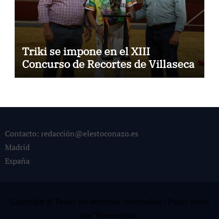
Triki se impone en el XIII
Concurso de Recortes de Villaseca
Contacto: redacción@elestoconazo.es
Madrid
España
Copyright © Todos los derechos reservados¡
|
Paper News
por
Themeansar
.