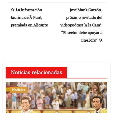
Navegación
La información
José María Garzón,
de
taurina de À Punt,
próximo invitado del
premiada en Alicante
videopodcast ‘A la Cara’:
entradas
“El sector debe apoyar a
OneToro”
Noticias relacionadas
Noticias