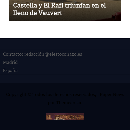
Castella y El Rafi triunfan en el
lleno de Vauvert
Contacto: redacción@elestoconazo.es
Madrid
España
Copyright © Todos los derechos reservados¡
|
Paper News
por
Themeansar
.