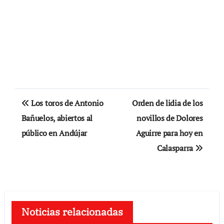
Navegación
Los toros de Antonio
Orden de lidia de los
de
Bañuelos, abiertos al
novillos de Dolores
público en Andújar
Aguirre para hoy en
entradas
Calasparra
Noticias relacionadas