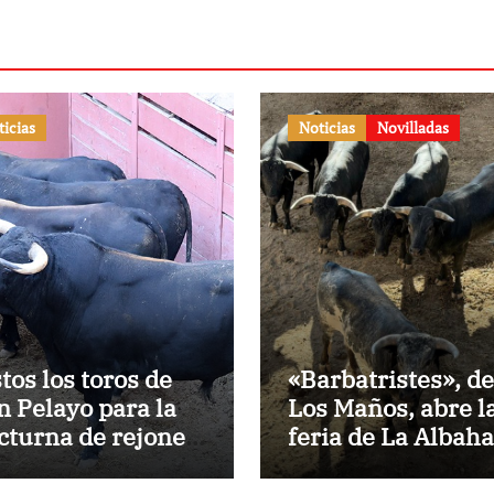
ticias
Noticias
Novilladas
stos los toros de
«Barbatristes», de
n Pelayo para la
Los Maños, abre l
cturna de rejones
feria de La Albah
 El Puerto
de Huesca