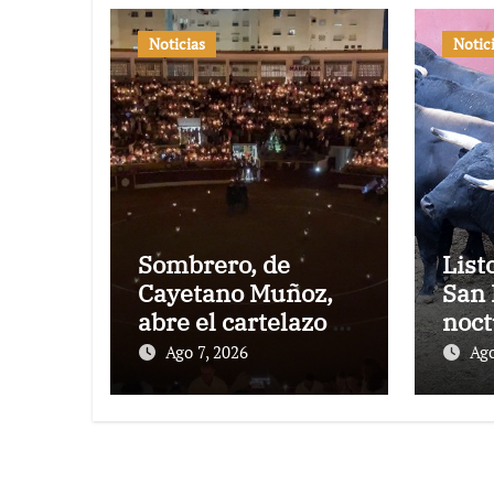
Noticias
Notic
Sombrero, de
List
Cayetano Muñoz,
San 
abre el cartelazo de
noct
Marbella
rejo
Ago 7, 2026
Ago
Puer