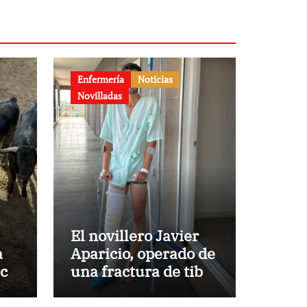
Enfermería
Noticias
Novilladas
El novillero Javier
a
Aparicio, operado de
aca
una fractura de tibia
y peroné