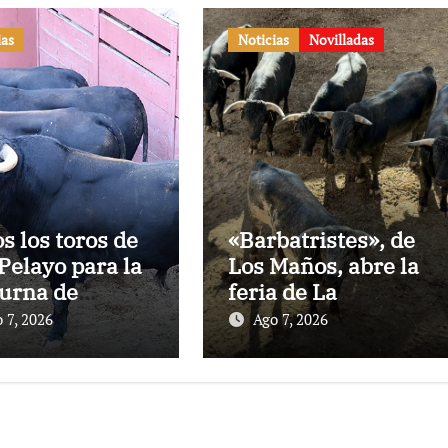
ias
Noticias
Novilladas
os los toros de
«Barbatristes», de
Pelayo para la
Los Maños, abre la
urna de
feria de La
nes en El
Albahaca de
 7, 2026
Ago 7, 2026
to
Huesca