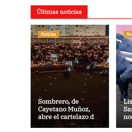
Últimas noticias
Noticias
No
Sombrero, de
Li
Cayetano Muñoz,
Sa
abre el cartelazo de
no
Marbella
en