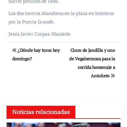
fuerte petición de rabo.
Los dos toreros abandonaron la plaza en hombros
por la Puerta Grande.
Jesús Javier Corpas-Mauleón
Navegación
¿Dónde hay toros hoy
Cinco de Jandilla y uno
de
domingo?
de Vegahermosa para la
corrida homenaje a
entradas
Antoñete
Noticias relacionadas