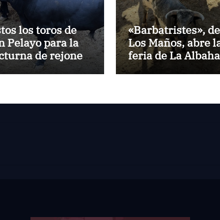
stos los toros de
«Barbatristes», de
n Pelayo para la
Los Maños, abre l
cturna de rejones
feria de La Albah
 El Puerto
de Huesca