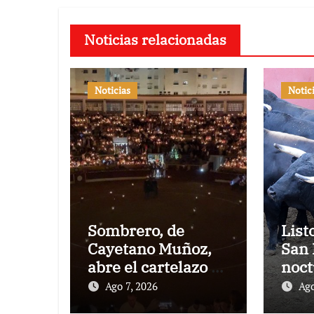
Noticias relacionadas
Noticias
Notic
Sombrero, de
List
Cayetano Muñoz,
San 
abre el cartelazo de
noct
Marbella
rejo
Ago 7, 2026
Ago
Puer