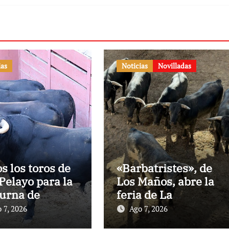
ias
Noticias
Novilladas
os los toros de
«Barbatristes», de
Pelayo para la
Los Maños, abre la
urna de
feria de La
nes en El
Albahaca de
 7, 2026
Ago 7, 2026
to
Huesca