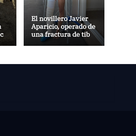
El novillero Javier
a
Aparicio, operado de
aca
una fractura de tibia
y peroné