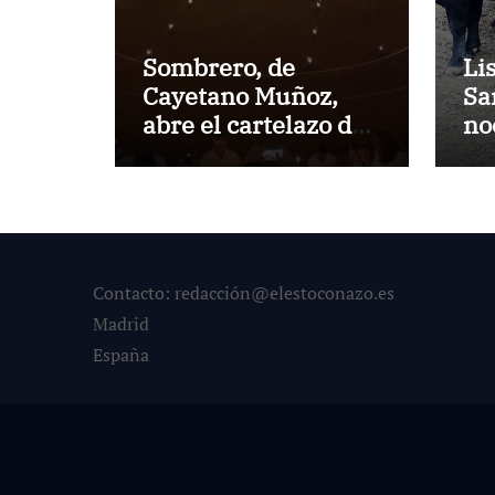
Sombrero, de
Li
Cayetano Muñoz,
Sa
abre el cartelazo de
no
Marbella
en
Contacto: redacción@elestoconazo.es
Madrid
España