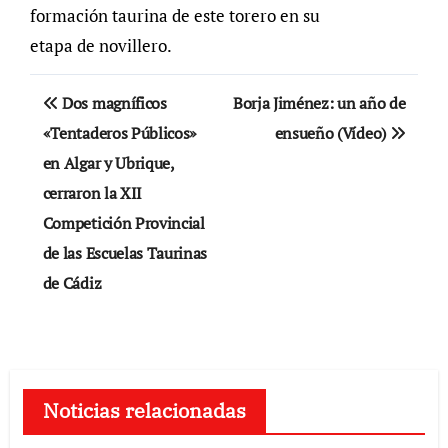
formación taurina de este torero en su
etapa de novillero.
Navegación
Dos magníficos
Borja Jiménez: un año de
de
«Tentaderos Públicos»
ensueño (Vídeo)
en Algar y Ubrique,
entradas
cerraron la XII
Competición Provincial
de las Escuelas Taurinas
de Cádiz
Noticias relacionadas