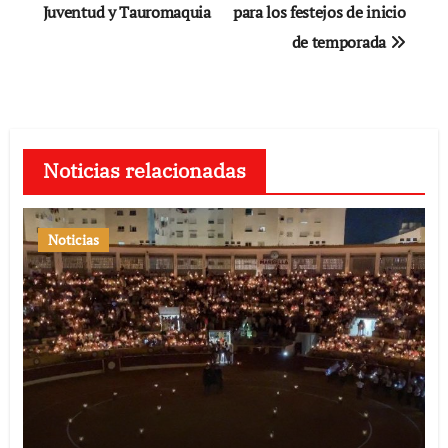
Juventud y Tauromaquia
para los festejos de inicio
entradas
de temporada
Noticias relacionadas
Noticias