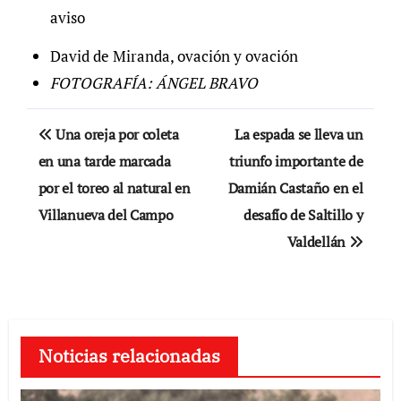
aviso
David de Miranda, ovación y ovación
FOTOGRAFÍA: ÁNGEL BRAVO
Navegación
Una oreja por coleta
La espada se lleva un
de
en una tarde marcada
triunfo importante de
por el toreo al natural en
Damián Castaño en el
entradas
Villanueva del Campo
desafío de Saltillo y
Valdellán
Noticias relacionadas