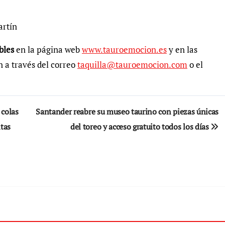
artín
ibles
en la página web
www.tauroemocion.es
y en las
n a través del correo
taquilla@tauroemocion.com
o el
 colas
Santander reabre su museo taurino con piezas únicas
ltas
del toreo y acceso gratuito todos los días