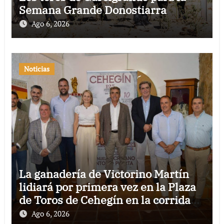
Semana Grande Donostiarra
Ago 6, 2026
Noticias
La ganadería de Victorino Martín
lidiará por primera vez en la Plaza
de Toros de Cehegín en la corrida
conmemorativa de su 125
Ago 6, 2026