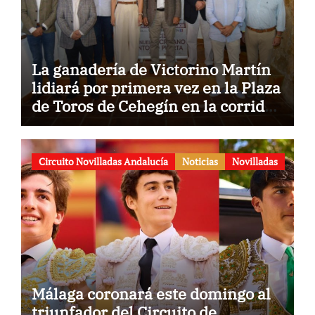
La ganadería de Victorino Martín
lidiará por primera vez en la Plaza
de Toros de Cehegín en la corrida
conmemorativa de su 125
aniversario
Circuito Novilladas Andalucía
Noticias
Novilladas
Málaga coronará este domingo al
triunfador del Circuito de