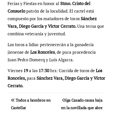
Ferias y Fiestas en honor al
Stmo. Cristo del
Consuelo
patrón de la localidad. El cartel está
compuesto por los matadores de toros
Sánchez
Vara,
Diego García y Víctor Cerrato.
Una terna que
combina veteranía y juventud.
Los toros a lidiar pertenecerán a la ganadería
jienense de
Los Ronceles
, de pura procedencia
Juan Pedro Domecq y Luís Algarra.
Viernes
19
a las
17:30
hrs: Corrida de toros de
Los
Ronceles,
para
Sánchez Vara, Diego García y Víctor
Cerrato.
Navegación
Todos a hombros en
Olga Casado causa baja
de
Castellar
en la novillada que abre