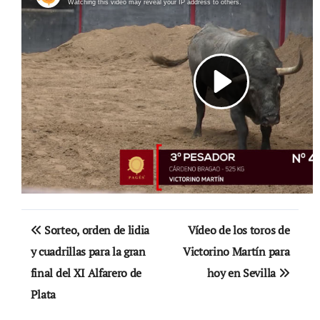
Navegación
Sorteo, orden de lidia
Vídeo de los toros de
de
y cuadrillas para la gran
Victorino Martín para
final del XI Alfarero de
hoy en Sevilla
entradas
Plata