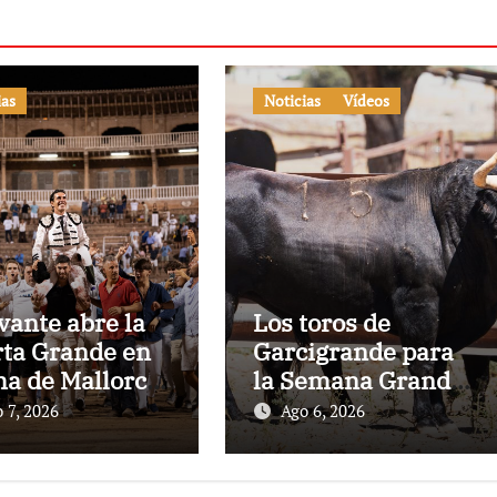
ias
Noticias
Vídeos
vante abre la
Los toros de
ta Grande en
Garcigrande para
a de Mallorca
la Semana Grande
una gran tarde
Donostiarra
 7, 2026
Ago 6, 2026
 los Cuvillo