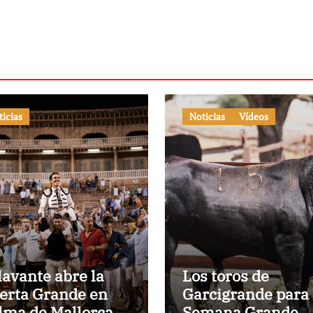
ticias
Noticias
Vídeos
lavante abre la
Los toros de
erta Grande en
Garcigrande para 
lma de Mallorca
Semana Grande