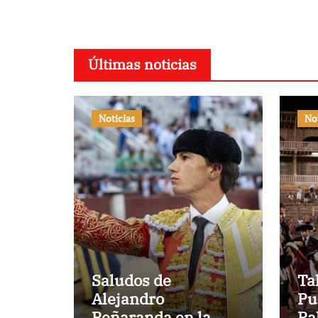
Últimas noticias
Noticias
No
Saludos de
Ta
Alejandro
Pu
Peñaranda en la
Pa