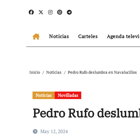
Ir
al
contenido
Noticias
Carteles
Agenda televi
Inicio
Noticias
Pedro Rufo deslumbra en Navalucillos
Noticias
Novilladas
Pedro Rufo deslumb
May 12, 2024