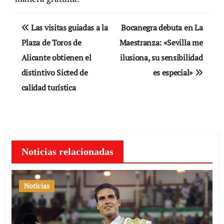
Navegación
Las visitas guiadas a la
Bocanegra debuta en La
de
Plaza de Toros de
Maestranza: «Sevilla me
Alicante obtienen el
ilusiona, su sensibilidad
entradas
distintivo Sicted de
es especial»
calidad turística
Noticias relacionadas
Noticias