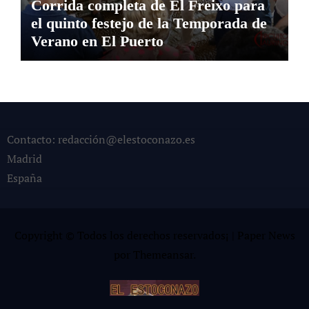
Corrida completa de El Freixo para
el quinto festejo de la Temporada de
Verano en El Puerto
Contacto: redacción@elestoconazo.es
Madrid
España
Copyright © Todos los derechos reservados¡
|
Paper News
por
Themeansar
.