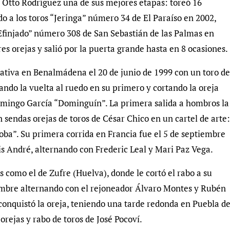
ía Otto Rodríguez una de sus mejores etapas: toreó 16
do a los toros “Jeringa” número 34 de El Paraíso en 2002,
Efinjado” número 308 de San Sebastián de las Palmas en
res orejas y salió por la puerta grande hasta en 8 ocasiones.
ativa en Benalmádena el 20 de junio de 1999 con un toro de
ndo la vuelta al ruedo en su primero y cortando la oreja
mingo García “Dominguín”. La primera salida a hombros la
n sendas orejas de toros de César Chico en un cartel de arte:
oba”. Su primera corrida en Francia fue el 5 de septiembre
is André, alternando con Frederic Leal y Mari Paz Vega.
s como el de Zufre (Huelva), donde le cortó el rabo a su
iembre alternando con el rejoneador Álvaro Montes y Rubén
 conquistó la oreja, teniendo una tarde redonda en Puebla d
orejas y rabo de toros de José Pocoví.