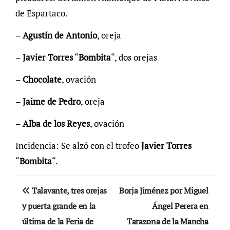
de Espartaco.
–
Agustín de Antonio
, oreja
–
Javier Torres
“
Bombita
“, dos orejas
–
Chocolate
, ovación
–
Jaime de Pedro
, oreja
–
Alba de los Reyes
, ovación
Incidencia: Se alzó con el trofeo
Javier Torres
“
Bombita
“.
Navegación
Talavante, tres orejas
Borja Jiménez por Miguel
de
y puerta grande en la
Ángel Perera en
última de la Feria de
Tarazona de la Mancha
entradas