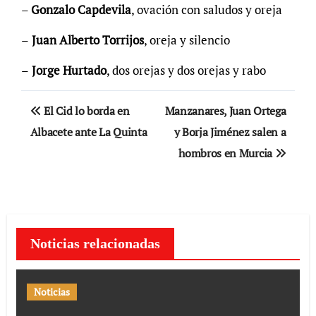
–
Gonzalo Capdevila
, ovación con saludos y oreja
–
Juan Alberto Torrijos
, oreja y silencio
–
Jorge Hurtado
, dos orejas y dos orejas y rabo
Navegación
El Cid lo borda en
Manzanares, Juan Ortega
de
Albacete ante La Quinta
y Borja Jiménez salen a
hombros en Murcia
entradas
Noticias relacionadas
Noticias