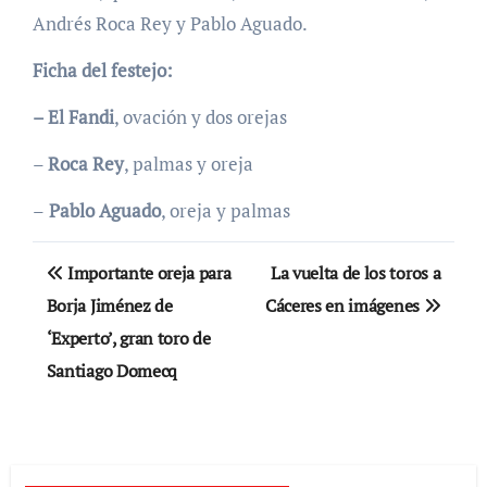
Andrés Roca Rey y Pablo Aguado.
Ficha del festejo:
– El Fandi
, ovación y dos orejas
–
Roca Rey
, palmas y oreja
–
Pablo Aguado
, oreja y palmas
Navegación
Importante oreja para
La vuelta de los toros a
de
Borja Jiménez de
Cáceres en imágenes
‘Experto’, gran toro de
entradas
Santiago Domecq