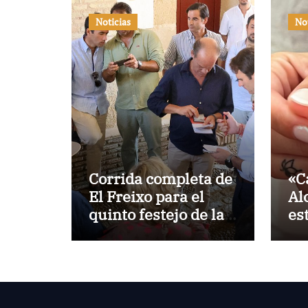
Noticias
No
Corrida completa de
«C
El Freixo para el
Al
quinto festejo de la
es
Temporada de
la
Verano en El Puerto
Po