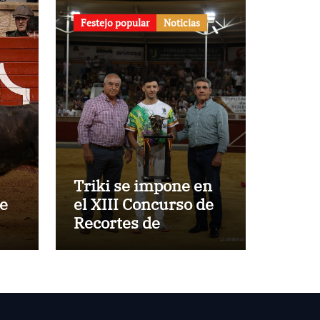
Festejo popular
Noticias
Triki se impone en
de
el XIII Concurso de
Recortes de
z
Villaseca
de
blo