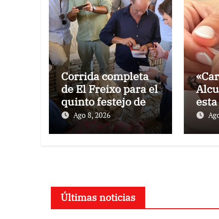
Corrida completa
«Car
de El Freixo para el
Alcu
quinto festejo de la
esta
Temporada de
de l
Ago 8, 2026
Ago
Verano en El
Pon
Puerto
Últimas noticias