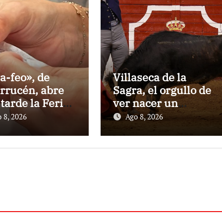
a-feo», de
Villaseca de la
rrucén, abre
Sagra, el orgullo de
 tarde la Feria
ver nacer un
a Peregrina de
torero:Gorka Jerez
 8, 2026
Ago 8, 2026
tevedra
debutará vestido
de luces ante su
pueblo