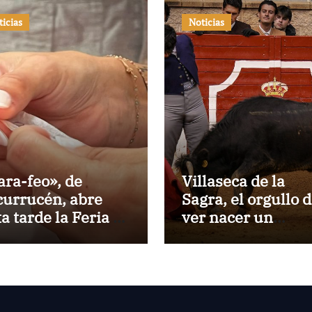
ticias
Noticias
ara-feo», de
Villaseca de la
currucén, abre
Sagra, el orgullo 
ta tarde la Feria de
ver nacer un
 Peregrina de
torero:Gorka Jere
ntevedra
debutará vestido 
luces ante su pue