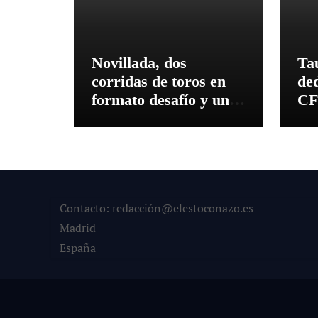
Novillada, dos
Ta
corridas de toros en
de
formato desafío y una
CF
corrida concurso en el
fer
mes de septiembre
An
Ma
Contacto: redacción@elestoconazo.es
Madrid
España