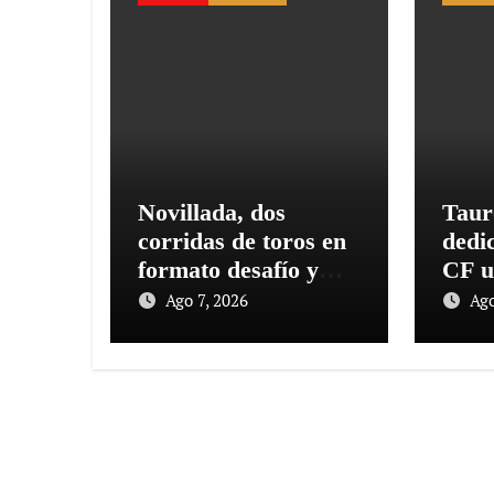
Novillada, dos
Taur
corridas de toros en
dedi
formato desafío y
CF u
una corrida
feria
Ago 7, 2026
Ago
concurso en el mes
Aniv
de septiembre
Mala