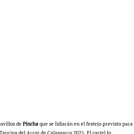
novillos de
Pincha
que se lidiarán en el festejo previsto para
 Taurina del Arroz de Calasparra 2025
.
El cartel lo