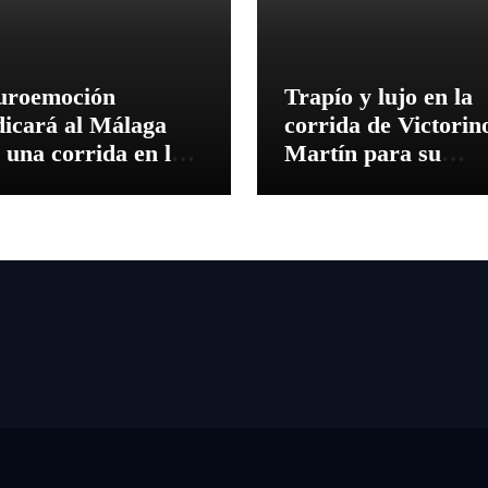
uroemoción
Trapío y lujo en la
dicará al Málaga
corrida de Victorin
 una corrida en la
Martín para su
ia del 150º
regreso a Huesca
iversario de La
lagueta