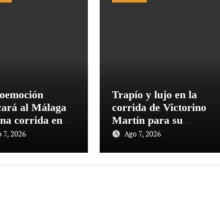
oemoción
Trapío y lujo en la
cará al Málaga
corrida de Victorino
na corrida en la
Martín para su
 del 150º
regreso a Huesca
 7, 2026
Ago 7, 2026
ersario de La
gueta