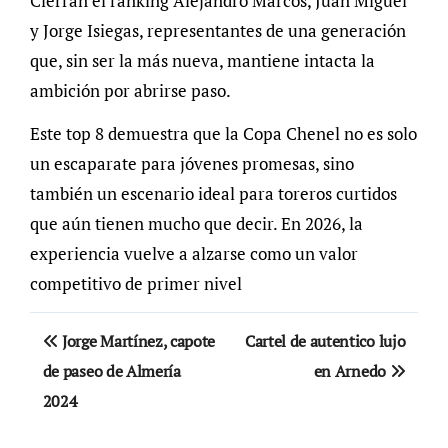
Cierran el ranking Alejandro Marcos, Juan Miguel
y Jorge Isiegas, representantes de una generación
que, sin ser la más nueva, mantiene intacta la
ambición por abrirse paso.
Este top 8 demuestra que la Copa Chenel no es solo
un escaparate para jóvenes promesas, sino
también un escenario ideal para toreros curtidos
que aún tienen mucho que decir. En 2026, la
experiencia vuelve a alzarse como un valor
competitivo de primer nivel
Navegación
Jorge Martínez, capote
Cartel de autentico lujo
de
de paseo de Almería
en Arnedo
2024
entradas