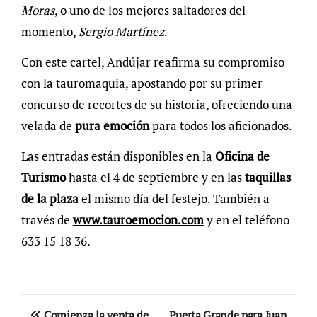
Moras
, o uno de los mejores saltadores del
momento,
Sergio Martínez
.
Con este cartel, Andújar reafirma su compromiso
con la tauromaquia, apostando por su primer
concurso de recortes de su historia, ofreciendo una
velada de
pura emoción
para todos los aficionados.
Las entradas están disponibles en la
Oficina de
Turismo
hasta el 4 de septiembre y en las
taquillas
de la plaza
el mismo día del festejo. También a
través de
www.tauroemocion.com
y en el teléfono
633 15 18 36.
Navegación
Comienza la venta de
Puerta Grande para Juan