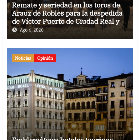
Remate y seriedad en los toros de
Arauz de Robles para la despedida
de Víctor Puerto de Ciudad Real y el
gran momento de Luque y Navalón
Ago 6, 2026
Noticias
Opinión
Emblemáticos hoteles taurinos